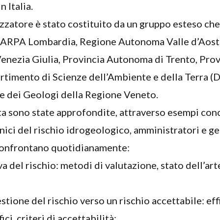
n Italia.
izzatore è stato costituito da un gruppo esteso ch
 ARPA Lombardia, Regione Autonoma Valle d’Aost
enezia Giulia, Provincia Autonoma di Trento, Pr
partimento di Scienze dell’Ambiente e della Terra 
ne dei Geologi della Regione Veneto.
ta sono state approfondite, attraverso esempi con
cnici del rischio idrogeologico, amministratori e ge
 confrontano quotidianamente:
va del rischio: metodi di valutazione, stato dell’art
estione del rischio verso un rischio accettabile: ef
ici, criteri di accettabilità;