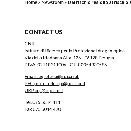
Home
»
Newsroom
»
Dal rischio residuo al rischio
CONTACT US
CNR
Istituto di Ricerca per la Protezione Idrogeologica
Via della Madonna Alta, 126 - 06128 Perugia
P.IVA: 02118311006 - C.F. 80054330586
Email segreteria@irpi.cnr.it
PEC protocollo.irpi@pec.cnr.it
URP urp@irpi.cnr.it
Tel. 075 5014 411
Fax 075 5014 420