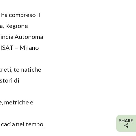
e ha compreso il
a, Regione
ovincia Autonoma
(DISAT – Milano
creti, tematiche
stori di
e, metriche e
SHARE
ficacia nel tempo,