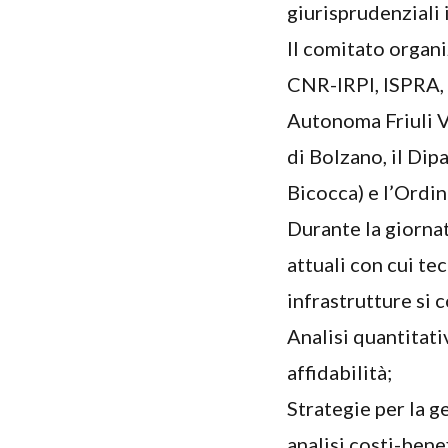
giurisprudenziali i
Il comitato organ
CNR-IRPI, ISPRA,
Autonoma Friuli V
di Bolzano, il Di
Bicocca) e l’Ordi
Durante la giorna
attuali con cui te
infrastrutture si
Analisi quantitati
affidabilità;
Strategie per la g
analisi costi-benef