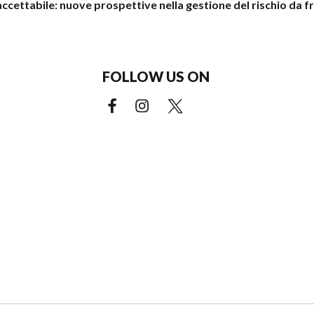
 accettabile: nuove prospettive nella gestione del rischio da f
FOLLOW US ON
Facebook (external link)
Instagram (external link)
X (external link)