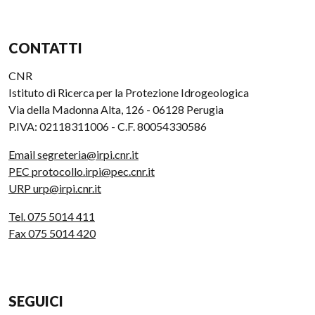
CONTATTI
CNR
Istituto di Ricerca per la Protezione Idrogeologica
Via della Madonna Alta, 126 - 06128 Perugia
P.IVA: 02118311006 - C.F. 80054330586
Email segreteria@irpi.cnr.it
PEC protocollo.irpi@pec.cnr.it
URP urp@irpi.cnr.it
Tel. 075 5014 411
Fax 075 5014 420
SEGUICI